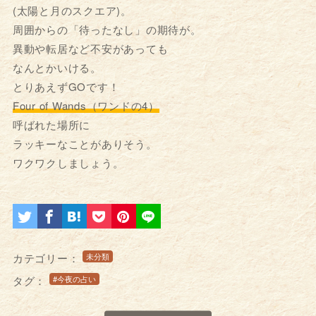
(太陽と月のスクエア)。
周囲からの「待ったなし」の期待が。
異動や転居など不安があっても
なんとかいける。
とりあえずGOです！
Four of Wands（ワンドの4）
呼ばれた場所に
ラッキーなことがありそう。
ワクワクしましょう。
カテゴリー：
未分類
タグ：
#今夜の占い