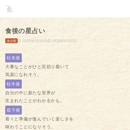
食後の星占い
2023年4月20日
2023年4月25日
未分類
牡羊座
大事なことがひと区切り着いて
気楽になれそう。
牡牛座
自分の中に新たな世界が
生まれたことがわかるかも。
双子座
着々と準備が進んでいく楽しさを
味わうことになりそう。