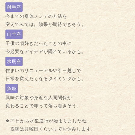
射手座
今までの身体メンテの方法を
変えてみては。効果が期待できそう。
山羊座
子供の頃好きだったことの中に
今必要なアイデアが隠れているかも。
水瓶座
住まいのリニューアルや引っ越しで
日常を変えたくなるタイミングかも。
魚座
興味の対象や身近な人間関係が
変わることで却って落ち着きそう。
🍀21日から水星逆行が始まりましたね。
投稿は月曜日くらいまでお休みします。