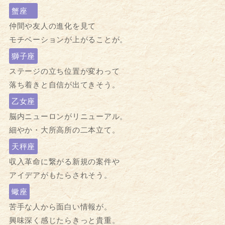
蟹座
仲間や友人の進化を見て
モチベーションが上がることが。
獅子座
ステージの立ち位置が変わって
落ち着きと自信が出てきそう。
乙女座
脳内ニューロンがリニューアル。
細やか・大所高所の二本立て。
天秤座
収入革命に繋がる新規の案件や
アイデアがもたらされそう。
蠍座
苦手な人から面白い情報が。
興味深く感じたらきっと貴重。